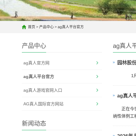
首页
>
产品中心
>
ag真人平台官方
产品中心
ag真人
园林股份
ag真人官方网
1月2
ag真人平台官方
ag真人游戏官网入口
ag真人
AG真人国际官方网站
正在今世都
纳性体例工
新闻动态