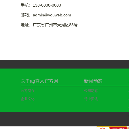
手机：138-0000-0000
邮箱：admin@youweb.com
地址：广东省广州市天河区88号
关于ag真人官方网
新闻动态
公司简介
公司动态
企业文化
行业资讯