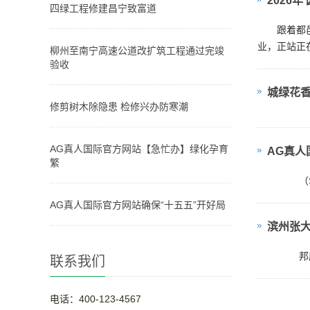
2026
四绿工程修建昌宁致富道
跟着都邑化
业，正站正
柳州至南宁高速公道改扩筑工程通过完竣
验收
城绿花香
修剪树木除隐患 检修兴办防寒潮
AG真人国际官方网站【急忙办】绿化孕育
AG真
繁
（SZ
AG真人国际官方网站确保“十五五”开好局
滨州张
邦度学
联系我们
电话：400-123-4567