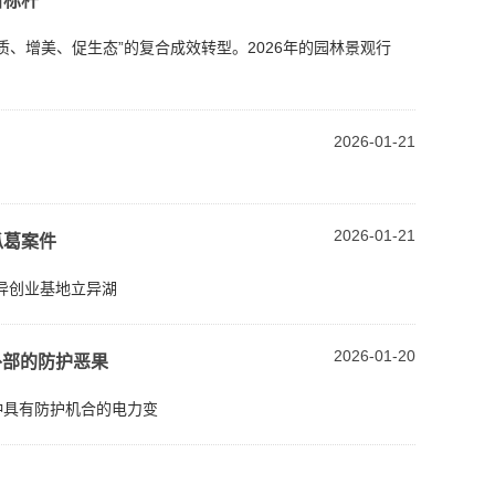
新标杆
、增美、促生态”的复合成效转型。2026年的园林景观行
2026-01-21
2026-01-21
瓜葛案件
异创业基地立异湖
2026-01-20
外部的防护恶果
具有防护机合的电力变