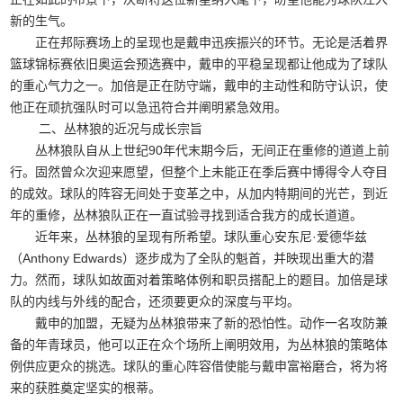
新的生气。
正在邦际赛场上的呈现也是戴申迅疾振兴的环节。无论是活着界
篮球锦标赛依旧奥运会预选赛中，戴申的平稳呈现都让他成为了球队
的重心气力之一。加倍是正在防守端，戴申的主动性和防守认识，使
他正在顽抗强队时可以急迅符合并阐明紧急效用。
二、丛林狼的近况与成长宗旨
丛林狼队自从上世纪90年代末期今后，无间正在重修的道道上前
行。固然曾众次迎来愿望，但整个上未能正在季后赛中博得令人夺目
的成效。球队的阵容无间处于变革之中，从加内特期间的光芒，到近
年的重修，丛林狼队正在一直试验寻找到适合我方的成长道道。
近年来，丛林狼的呈现有所希望。球队重心安东尼·爱德华兹
（Anthony Edwards）逐步成为了全队的魁首，并映现出重大的潜
力。然而，球队如故面对着策略体例和职员搭配上的题目。加倍是球
队的内线与外线的配合，还须要更众的深度与平均。
戴申的加盟，无疑为丛林狼带来了新的恐怕性。动作一名攻防兼
备的年青球员，他可以正在众个场所上阐明效用，为丛林狼的策略体
例供应更众的挑选。球队的重心阵容借使能与戴申富裕磨合，将为将
来的获胜奠定坚实的根蒂。