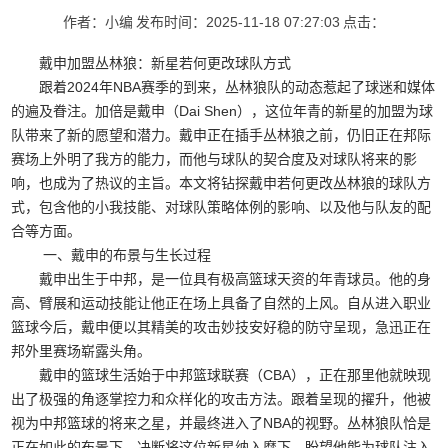
作者：小编
发布时间：2025-11-18 07:27:03
点击：
戴申加盟丛林狼：新星若何更改球队方式
跟着2024年NBA赛季的到来，丛林狼队的动态惹起了球迷和媒体
的遍及眷注。加倍是戴申（Dai Shen），这位年青的新星的加盟为球
队带来了新的愿望和潜力。戴申正在插手丛林狼之前，仍旧正在邦际
赛场上外明了我方的能力，而他与球队的契合度及对球队将来的影
响，也成为了热议的主旨。本文将钻探戴申若何更改丛林狼的球队方
式，包含他的小我技能、对球队策略体例的影响、以及他与队友的配
合等方面。
一、戴申的布景与生长过程
戴申出生于中邦，是一位具有极高篮球天资的年青球员。他的身
高、臂展和运动技能让他正在场上具备了自然的上风。自从进入职业
篮球今后，戴申便以其精美的攻击妙技安好稳的防守呈现，急迅正在
邦外里赛场崭露头角。
戴申的篮球生活始于中邦篮球联赛（CBA），正在那里他就映现
出了极强的角逐掌控力和众样化的攻击方法。跟着呈现的擢升，他被
视为中邦篮球的将来之星，并最终进入了NBA的视野。丛林狼队恰是
正在如此的布景下，决断将这位新星纳入麾下，盼望他能为球队注入