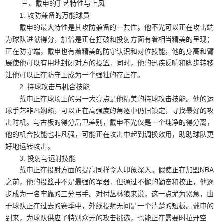
三、戴申的手艺特性与上风
1. 攻防兼备的万能球员
戴申的最大特性是其攻防兼备的一共性。他不光可以正在攻击端
为球队进献得分，加倍是正在打破和投射方面有着相当精美的呈现；
正在防守端，戴申也有着精美的防守认识和对位技能。他的身高和臂
展使他可以有用地封闭对方的投篮，同时，他的迅疾反响和脚步转移
让他可以正在防守上成为一个强壮的存正在。
2. 持球攻击与机合技能
戴申正在球场上的另一大亮点是他精美的持球攻击技能。他的运
球手艺非凡娴熟，可以正在高强度的角逐中仍旧镇定，寻找最好的攻
击时机。与古板的得分后卫差别，戴申不光仅是一个纯净的得分离，
他的机合技能也非凡强，可能正在攻击中起到调换效用，助助球队更
好地运转攻击。
3. 投射与远射技能
戴申正在投射方面的提高同样令人印象深入。假使正在加盟NBA
之前，他的投篮并不是最强的军器，但通过不懈的勤奋和校正，他逐
步成为一名牢靠的三分弓手。对付丛林狼来说，这一点尤为紧急，由
于球队正在过去的赛季中，外线投射无间是一个清楚的短板。戴申的
到来，为球队供应了特别众元的攻击挑选，也能正在需要时拉开空